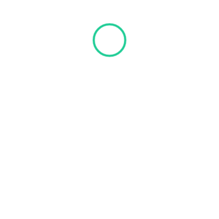
Hidratação b
Rejuvenescim
Tratamento d