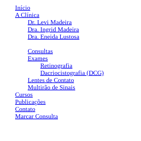
Início
A Clínica
Dr. Levi Madeira
Dra. Ingrid Madeira
Dra. Eneida Lustosa
Serviços
Consultas
Exames
Retinografia
Dacriocistografia (DCG)
Lentes de Contato
Multirão de Sinais
Cursos
Publicações
Contato
Marcar Consulta
Cirurgias