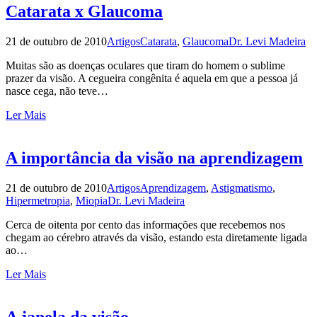
Catarata x Glaucoma
21 de outubro de 2010
Artigos
Catarata
,
Glaucoma
Dr. Levi Madeira
Muitas são as doenças oculares que tiram do homem o sublime
prazer da visão. A cegueira congênita é aquela em que a pessoa já
nasce cega, não teve…
Ler Mais
A importância da visão na aprendizagem
21 de outubro de 2010
Artigos
Aprendizagem
,
Astigmatismo
,
Hipermetropia
,
Miopia
Dr. Levi Madeira
Cerca de oitenta por cento das informações que recebemos nos
chegam ao cérebro através da visão, estando esta diretamente ligada
ao…
Ler Mais
A janela da visão