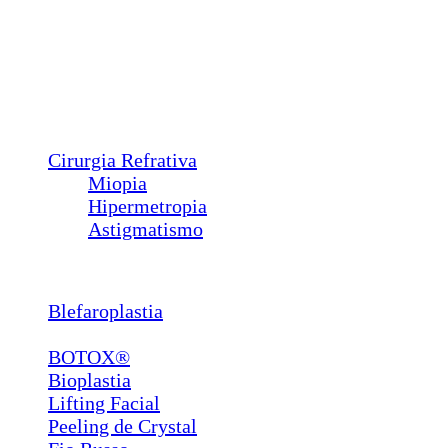
Ectrópio
Triquíase
Sond. Vias Lacrimais
Pterígio
Calázio
Dacriocistorrinostomia
Cirurgia Refrativa
Miopia
Hipermetropia
Astigmatismo
Estética
Blefaroplastia
Lábios e Bigode Chinês
BOTOX®
Bioplastia
Lifting Facial
Peeling de Crystal