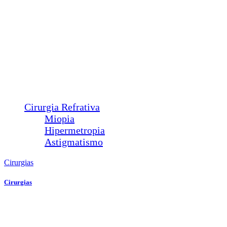
Plástica Ocular
Ptose
Entrópio
Ectrópio
Triquíase
Sond. Vias Lacrimais
Pterígio
Calázio
Dacriocistorrinostomia
Cirurgia Refrativa
Miopia
Hipermetropia
Astigmatismo
Cirurgias
Cirurgias
Plástica Ocular
Ptose
Entrópio