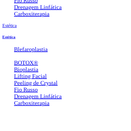
Fio Russo
Drenagem Linfática
Carboxiterapia
Estética
Estética
Blefaroplastia
Lábios e Bigode Chinês
BOTOX®
Bioplastia
Lifting Facial
Peeling de Crystal
Fio Russo
Drenagem Linfática
Carboxiterapia
© Copyright 2022 Clínica de Olhos Levi Madeira – Centro de
Referência em Plástica Ocular e Refrativa. Todos os Direitos
Reservados.