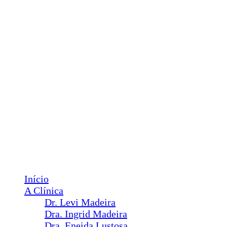
phone_iphone
85 98602-6363 e 3486-6461
contato@levimadeira.com.br
Facebook
Instagram
YouTube
Menu
Início
A Clínica
Dr. Levi Madeira
Dra. Ingrid Madeira
Dra. Eneida Lustosa