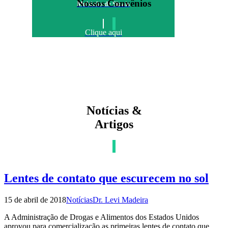
Nossos Convênios
Multirão de Sinais
Clique aqui
Notícias &
Artigos
Lentes de contato que escurecem no sol
15 de abril de 2018
Notícias
Dr. Levi Madeira
A Administração de Drogas e Alimentos dos Estados Unidos
aprovou para comercialização as primeiras lentes de contato que