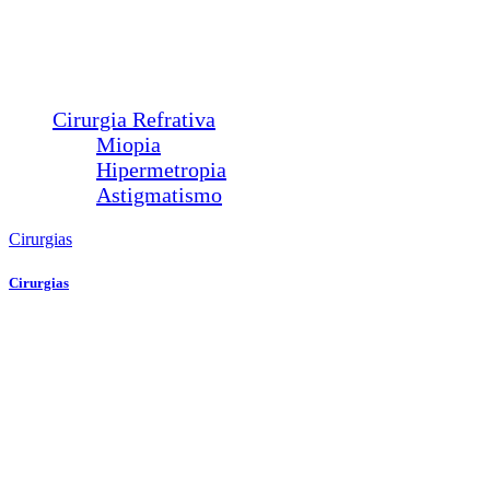
Sond. Vias Lacrimais
Pterígio
Calázio
Dacriocistorrinostomia
Cirurgia Refrativa
Miopia
Hipermetropia
Astigmatismo
Cirurgias
Cirurgias
Plástica Ocular
Ptose
Entrópio
Ectrópio
Triquíase
Sond. Vias Lacrimais
Pterígio