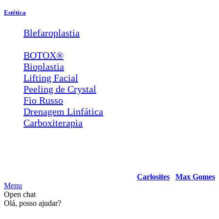
Estética
Blefaroplastia
Lábios e Bigode Chinês
BOTOX®
Bioplastia
Lifting Facial
Peeling de Crystal
Fio Russo
Drenagem Linfática
Carboxiterapia
© Copyright 2022 Clínica de Olhos Levi Madeira – Centro de
Referência em Plástica Ocular e Refrativa. Todos os Direitos
Reservados.
Desenvolvido por
Carlosites
/
Max Gomes
Menu
Open chat
Olá, posso ajudar?