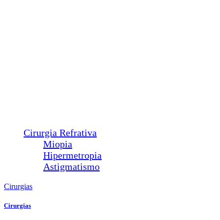
Cirurgias
Plástica Ocular
Ptose
Entrópio
Ectrópio
Triquíase
Sond. Vias Lacrimais
Pterígio
Calázio
Dacriocistorrinostomia
Cirurgia Refrativa
Miopia
Hipermetropia
Astigmatismo
Cirurgias
Cirurgias