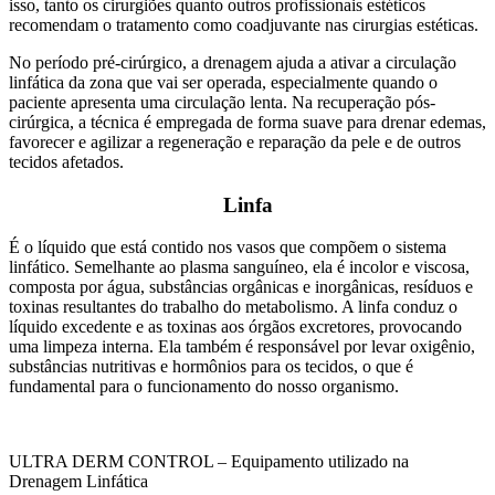
isso, tanto os cirurgiões quanto outros profissionais estéticos
recomendam o tratamento como coadjuvante nas cirurgias estéticas.
No período pré-cirúrgico, a drenagem ajuda a ativar a circulação
linfática da zona que vai ser operada, especialmente quando o
paciente apresenta uma circulação lenta. Na recuperação pós-
cirúrgica, a técnica é empregada de forma suave para drenar edemas,
favorecer e agilizar a regeneração e reparação da pele e de outros
tecidos afetados.
Linfa
É o líquido que está contido nos vasos que compõem o sistema
linfático. Semelhante ao plasma sanguíneo, ela é incolor e viscosa,
composta por água, substâncias orgânicas e inorgânicas, resíduos e
toxinas resultantes do trabalho do metabolismo. A linfa conduz o
líquido excedente e as toxinas aos órgãos excretores, provocando
uma limpeza interna. Ela também é responsável por levar oxigênio,
substâncias nutritivas e hormônios para os tecidos, o que é
fundamental para o funcionamento do nosso organismo.
ULTRA DERM CONTROL – Equipamento utilizado na
Drenagem Linfática