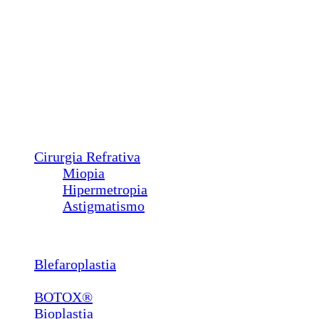
Plástica Ocular
Ptose
Entrópio
Ectrópio
Triquíase
Sond. Vias Lacrimais
Pterígio
Calázio
Dacriocistorrinostomia
Cirurgia Refrativa
Miopia
Hipermetropia
Astigmatismo
Estética
Blefaroplastia
Lábios e Bigode Chinês
BOTOX®
Bioplastia