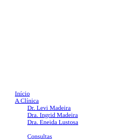
85 98602-6363 e 3486-6461
contato@levimadeira.com.br
Facebook
Instagram
YouTube
Menu
Início
A Clínica
Dr. Levi Madeira
Dra. Ingrid Madeira
Dra. Eneida Lustosa
Serviços
Consultas