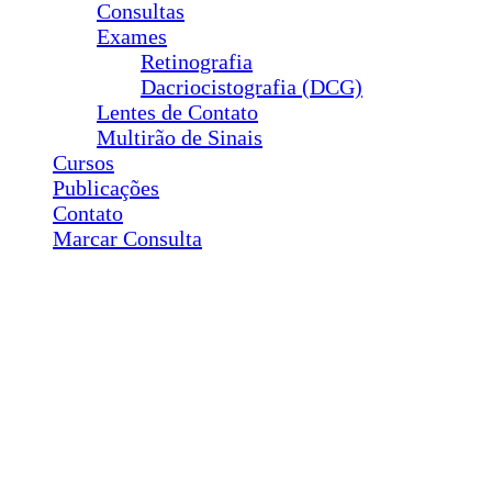
Consultas
Exames
Retinografia
Dacriocistografia (DCG)
Lentes de Contato
Multirão de Sinais
Cursos
Publicações
Contato
Marcar Consulta
Cirurgias
Plástica Ocular
Ptose
Entrópio
Ectrópio
Triquíase
Sond. Vias Lacrimais
Pterígio