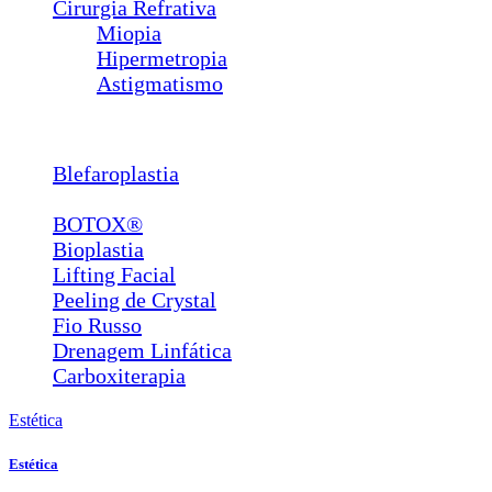
Cirurgia Refrativa
Miopia
Hipermetropia
Astigmatismo
Estética
Blefaroplastia
Lábios e Bigode Chinês
BOTOX®
Bioplastia
Lifting Facial
Peeling de Crystal
Fio Russo
Drenagem Linfática
Carboxiterapia
Estética
Estética