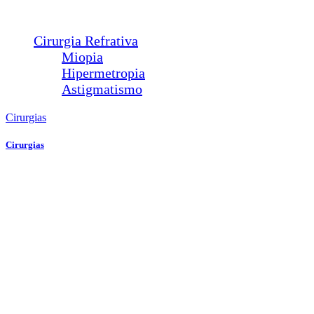
Calázio
Dacriocistorrinostomia
Cirurgia Refrativa
Miopia
Hipermetropia
Astigmatismo
Cirurgias
Cirurgias
Plástica Ocular
Ptose
Entrópio
Ectrópio
Triquíase
Sond. Vias Lacrimais
Pterígio
Calázio
Dacriocistorrinostomia