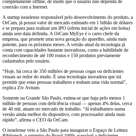
completamente offline, de modo que o usuário não dependa de
conexão com a Internet.
A startup israelense responsável pelo desenvolvimento do produto, a
OrCam, já possui valor de mercado estimado em 1 bilhão de dólares
e se prepara para realizar um IPO (oferta inicial de ações em bolsa)
ainda sem data definida. A OrCam MyEye é o carro chefe da
empresa, que promete uma nova geração do aparelho, ainda mais
potente, para os próximos meses. A versão atual da tecnologia já
conta com capacidades bastante inovadoras, como a habilidade de
reconhecimento de até 100 rostos e 150 produtos previamente
cadastrados pelo usuário.
“Hoje, há cerca de 350 milhões de pessoas cegas ou deficientes
visuais ao redor do mudo. É uma tecnologia inovadora que irá
permitir que estas pessoas trabalhem e tenham uma vida normal”,
explica Ziv Aviram.
Somente na Grande São Paulo, estima-se que haja pelo menos 1
milhão de pessoas com deficiência visual — apenas 4% delas, cerca
de 40 mil, atuam no mercado de trabalho. “Já trabalhamos numa
versão ainda melhor do dispositivo, com processador ainda mais
rápido”, afirma o CEO da OrCam.
O israelense veio a São Paulo para inaugurar o Espaço de Leitura
Bibliotech, o primeiro do Brasil 100% acessível a deficientes