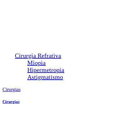
Entrópio
Ectrópio
Triquíase
Sond. Vias Lacrimais
Pterígio
Calázio
Dacriocistorrinostomia
Cirurgia Refrativa
Miopia
Hipermetropia
Astigmatismo
Cirurgias
Cirurgias
Plástica Ocular
Ptose
Entrópio
Ectrópio