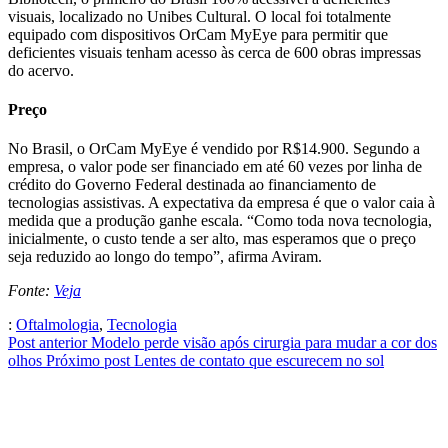
visuais, localizado no Unibes Cultural. O local foi totalmente
equipado com dispositivos OrCam MyEye para permitir que
deficientes visuais tenham acesso às cerca de 600 obras impressas
do acervo.
Preço
No Brasil, o OrCam MyEye é vendido por R$14.900. Segundo a
empresa, o valor pode ser financiado em até 60 vezes por linha de
crédito do Governo Federal destinada ao financiamento de
tecnologias assistivas. A expectativa da empresa é que o valor caia à
medida que a produção ganhe escala. “Como toda nova tecnologia,
inicialmente, o custo tende a ser alto, mas esperamos que o preço
seja reduzido ao longo do tempo”, afirma Aviram.
Fonte:
Veja
:
Oftalmologia
,
Tecnologia
Post anterior
Modelo perde visão após cirurgia para mudar a cor dos
olhos
Próximo post
Lentes de contato que escurecem no sol
place