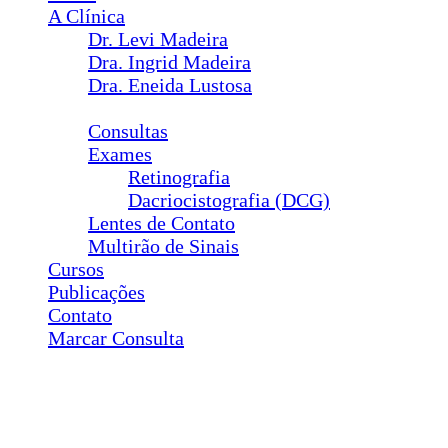
A Clínica
Dr. Levi Madeira
Dra. Ingrid Madeira
Dra. Eneida Lustosa
Serviços
Consultas
Exames
Retinografia
Dacriocistografia (DCG)
Lentes de Contato
Multirão de Sinais
Cursos
Publicações
Contato
Marcar Consulta
Cirurgias
Plástica Ocular
Ptose