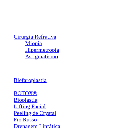
Triquíase
Sond. Vias Lacrimais
Pterígio
Calázio
Dacriocistorrinostomia
Cirurgia Refrativa
Miopia
Hipermetropia
Astigmatismo
Estética
Blefaroplastia
Lábios e Bigode Chinês
BOTOX®
Bioplastia
Lifting Facial
Peeling de Crystal
Fio Russo
Drenagem Linfática