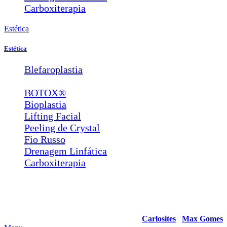
Carboxiterapia
Estética
Estética
Blefaroplastia
Lábios e Bigode Chinês
BOTOX®
Bioplastia
Lifting Facial
Peeling de Crystal
Fio Russo
Drenagem Linfática
Carboxiterapia
© Copyright 2022 Clínica de Olhos Levi Madeira – Centro de
Referência em Plástica Ocular e Refrativa. Todos os Direitos
Reservados.
Desenvolvido por
Carlosites
/
Max Gomes