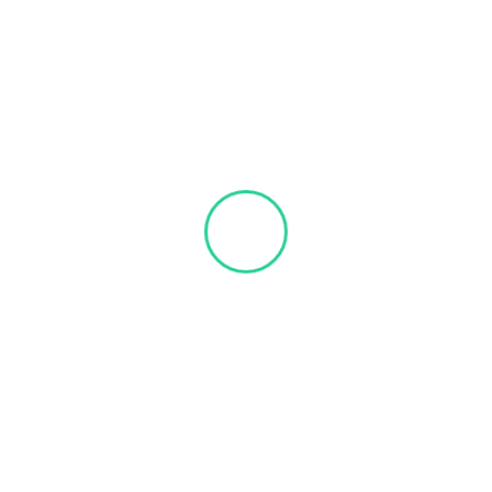
celente.
De seis meses a dois anos
centagem de êxitos por sondagem se reduz gra
é quase certa.
Acima de dois anos
iocistorrinostomia) que é a ligação cirúrgica en
(dacriocistografia)-raios-x contrastado das vias
gia mais complexa que pode ser evitada com u