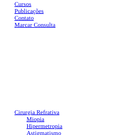
Cursos
Publicações
Contato
Marcar Consulta
Cirurgias
Plástica Ocular
Ptose
Entrópio
Ectrópio
Triquíase
Sond. Vias Lacrimais
Pterígio
Calázio
Dacriocistorrinostomia
Cirurgia Refrativa
Miopia
Hipermetropia
Astigmatismo