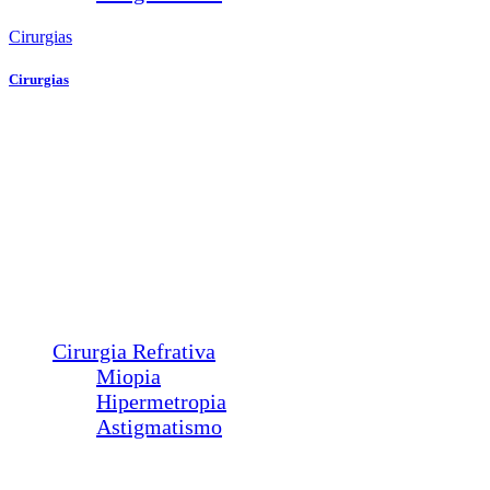
Cirurgias
Cirurgias
Plástica Ocular
Ptose
Entrópio
Ectrópio
Triquíase
Sond. Vias Lacrimais
Pterígio
Calázio
Dacriocistorrinostomia
Cirurgia Refrativa
Miopia
Hipermetropia
Astigmatismo
Estética