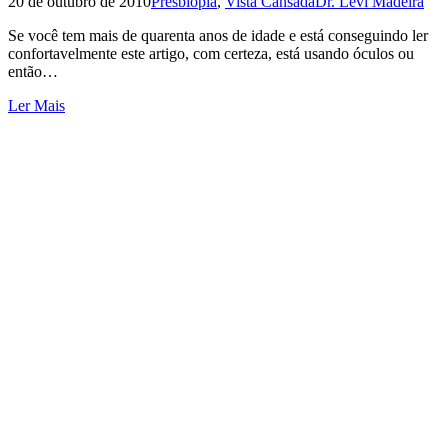
20 de outubro de 2010
Presbiopia
,
Vista Cansada
Dr. Levi Madeira
Se você tem mais de quarenta anos de idade e está conseguindo ler
confortavelmente este artigo, com certeza, está usando óculos ou
então…
Ler Mais
place
Av. Dom Luis, 1233, Sala 401, Edifício Harmony
Medical Center - Aldeota, FortalezaCE
phone_iphone
85 98602-6363 e 3486-6461
contato@levimadeira.com.br