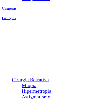
Cirurgias
Cirurgias
Plástica Ocular
Ptose
Entrópio
Ectrópio
Triquíase
Sond. Vias Lacrimais
Pterígio
Calázio
Dacriocistorrinostomia
Cirurgia Refrativa
Miopia
Hipermetropia
Astigmatismo
Estética