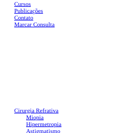
Cursos
Publicações
Contato
Marcar Consulta
Cirurgias
Plástica Ocular
Ptose
Entrópio
Ectrópio
Triquíase
Sond. Vias Lacrimais
Pterígio
Calázio
Dacriocistorrinostomia
Cirurgia Refrativa
Miopia
Hipermetropia
Astigmatismo