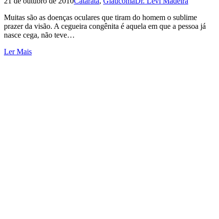
21 de outubro de 2010
Catarata
,
Glaucoma
Dr. Levi Madeira
Muitas são as doenças oculares que tiram do homem o sublime
prazer da visão. A cegueira congênita é aquela em que a pessoa já
nasce cega, não teve…
Ler Mais
place
Av. Dom Luis, 1233, Sala 401, Edifício Harmony
Medical Center - Aldeota, FortalezaCE
phone_iphone
85 98602-6363 e 3486-6461
contato@levimadeira.com.br