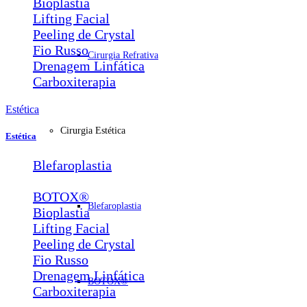
Bioplastia
Lifting Facial
Peeling de Crystal
Fio Russo
Cirurgia Refrativa
Drenagem Linfática
Carboxiterapia
Estética
Cirurgia Estética
Estética
Blefaroplastia
Lábios e Bigode Chinês
BOTOX®
Blefaroplastia
Bioplastia
Lifting Facial
Peeling de Crystal
Fio Russo
Drenagem Linfática
BOTOX®
Carboxiterapia