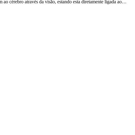
 ao cérebro através da visão, estando esta diretamente ligada ao…
cal Center - Aldeota, FortalezaCE