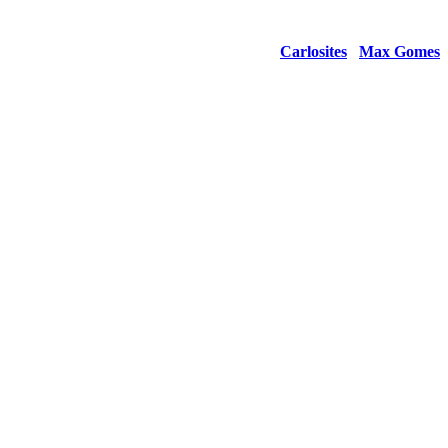
dos.
Desenvolvido por
Carlosites
/
Max Gomes