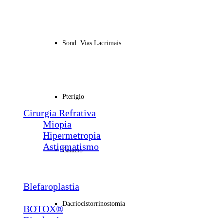
Plástica Ocular
Ptose
Entrópio
Sond. Vias Lacrimais
Ectrópio
Triquíase
Sond. Vias Lacrimais
Pterígio
Calázio
Pterígio
Dacriocistorrinostomia
Cirurgia Refrativa
Miopia
Hipermetropia
Astigmatismo
Calázio
Estética
Blefaroplastia
Lábios e Bigode Chinês
Dacriocistorrinostomia
BOTOX®