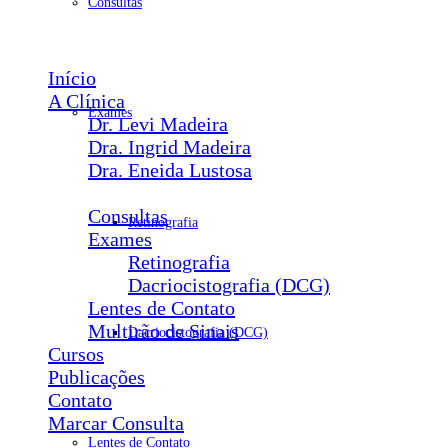
Consultas
Menu
Início
A Clínica
Exames
Dr. Levi Madeira
Dra. Ingrid Madeira
Dra. Eneida Lustosa
Serviços
Consultas
Retinografia
Exames
Retinografia
Dacriocistografia (DCG)
Lentes de Contato
Multirão de Sinais
Dacriocistografia (DCG)
Cursos
Publicações
Contato
Marcar Consulta
Lentes de Contato