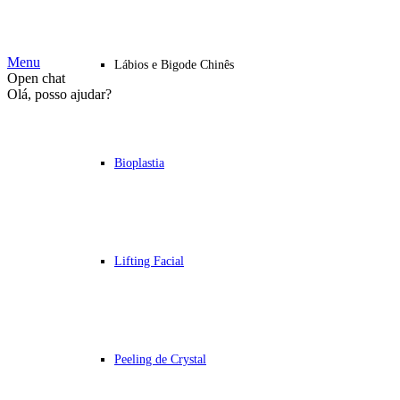
© Copyright 2022 Clínica de Olhos Levi Madeira – Centro de Refe
Menu
Lábios e Bigode Chinês
Open chat
Olá, posso ajudar?
Bioplastia
Lifting Facial
Peeling de Crystal