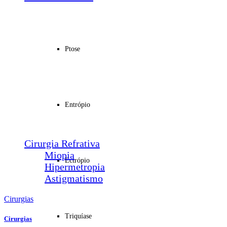
Cirurgias
Plástica Ocular
Ptose
Ptose
Entrópio
Ectrópio
Triquíase
Sond. Vias Lacrimais
Entrópio
Pterígio
Calázio
Dacriocistorrinostomia
Cirurgia Refrativa
Miopia
Ectrópio
Hipermetropia
Astigmatismo
Cirurgias
Triquíase
Cirurgias