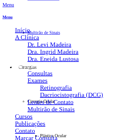
Menu
Menu
Início
Multirão de Sinais
A Clínica
Dr. Levi Madeira
Dra. Ingrid Madeira
Dra. Eneida Lustosa
Serviços
Cirurgias
Consultas
Exames
Retinografia
Dacriocistografia (DCG)
Lentes de Contato
Cirurgia Ocular
Multirão de Sinais
Cursos
Publicações
Contato
Plástica Ocular
Marcar Consulta